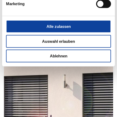
Marketing
Alle zulassen
Auswahl erlauben
Aufsetz-Außenjalousie
Ablehnen