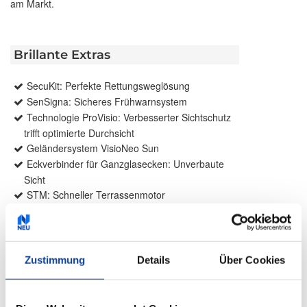
am Markt.
Brillante Extras
SecuKit: Perfekte Rettungsweglösung
SenSigna: Sicheres Frühwarnsystem
Technologie ProVisio: Verbesserter Sichtschutz
trifft optimierte Durchsicht
Geländersystem VisioNeo Sun
Eckverbinder für Ganzglasecken: Unverbaute
Sicht
STM: Schneller Terrassenmotor
slowturn: Präzise Lamellenpositionierung
Integrierter Insektenschutz
Weitere Informationen zu
Zustimmung
Details
Über Cookies
Ausstattungsextras Außenjalousien
Weitere Informationen zu