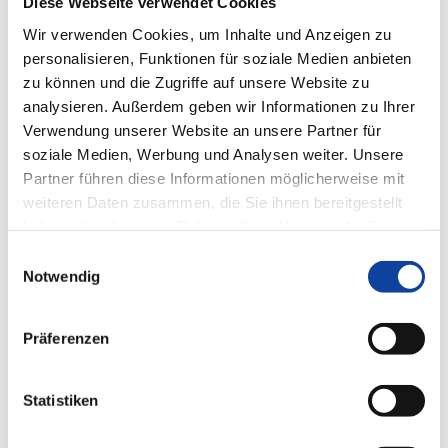
Lamellengeometrien
Diese Webseite verwendet Cookies
Wir verwenden Cookies, um Inhalte und Anzeigen zu
personalisieren, Funktionen für soziale Medien anbieten
Farben
zu können und die Zugriffe auf unsere Website zu
analysieren. Außerdem geben wir Informationen zu Ihrer
Verwendung unserer Website an unsere Partner für
Weitere Informationen
soziale Medien, Werbung und Analysen weiter. Unsere
Partner führen diese Informationen möglicherweise mit
Das könnte Sie auch interessieren
weiteren Daten zusammen, die Sie ihnen bereitgestellt
haben oder die sie im Rahmen Ihrer Nutzung der Dienste
gesammelt haben.
Einwilligungsauswahl
Notwendig
Präferenzen
Statistiken