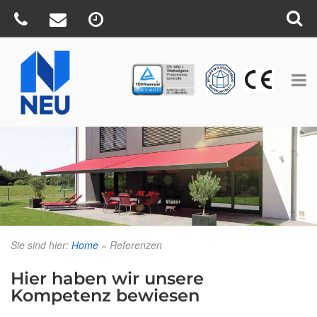
TÜV
CE
BV
Sie sind hier:
Home
»
Referenzen
Hier haben wir unsere
Kompetenz bewiesen