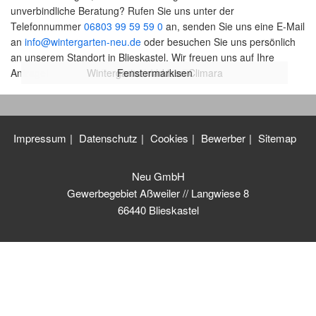
unverbindliche Beratung? Rufen Sie uns unter der
Telefonnummer
06803 99 59 59 0
an, senden Sie uns eine E-Mail
an
info@wintergarten-neu.de
oder besuchen Sie uns persönlich
an unserem Standort in Blieskastel. Wir freuen uns auf Ihre
Anfrage!
Wintergartenmarkisen Climara
Terrassen Markisen Terrea
Pergola Markisen Perea
Fenstermarkisen
Seiten-Markisen
Impressum
Datenschutz
Cookies
Bewerber
Sitemap
Neu GmbH
Gewerbegebiet Aßweiler // Langwiese 8
66440 Blieskastel