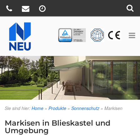
TÜV
CE
BV
Sie sind hier:
Home
»
Produkte
»
Sonnenschutz
»
Markisen
Markisen in Blieskastel und
Umgebung