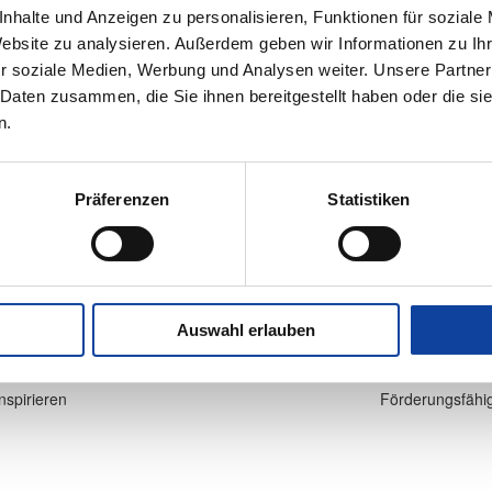
nhalte und Anzeigen zu personalisieren, Funktionen für soziale
 Ihrer Terrasse
Website zu analysieren. Außerdem geben wir Informationen zu I
r soziale Medien, Werbung und Analysen weiter. Unsere Partner
 Daten zusammen, die Sie ihnen bereitgestellt haben oder die s
n.
 sich Outdoor Living Produkte als smarte App-
Präferenzen
Statistiken
r und erleben Sie unsere Sonnenschutzsysteme in der
Auswahl erlauben
Nächster
spirieren
Förderungsfähig
Beitrag