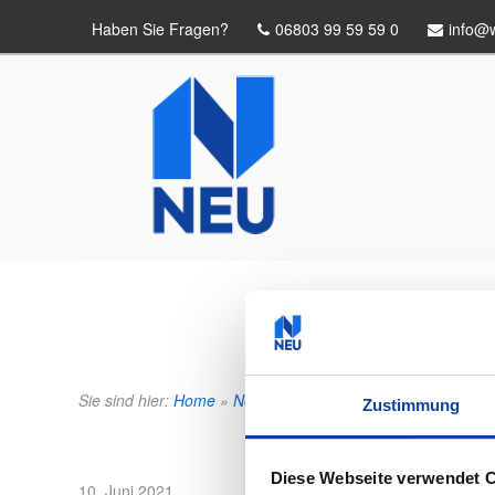
Haben Sie Fragen?
06803 99 59 59 0
info@w
Sie sind hier:
Home
»
News
»
Planen Sie Ihre Markise live 
Zustimmung
Diese Webseite verwendet 
Veröffentlicht
10. Juni 2021