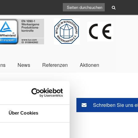
V
CE
BV
uns
News
Referenzen
Aktionen
Schreiben Sie uns e
Über Cookies