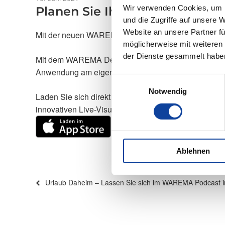
am
Wir verwenden Cookies, um I
Planen Sie Ihre Markise live an
und die Zugriffe auf unsere 
Website an unsere Partner fü
Mit der neuen WAREMA Designer App!
möglicherweise mit weiteren
der Dienste gesammelt habe
Mit dem WAREMA Designer, einer smarten App lassen
Anwendung am eigenen Haus erleben.
Einwilligungsauswahl
Notwendig
Laden Sie sich direkt den WAREMA Designer herunte
innovativen Live-Visualisierung!
Ablehnen
Beitragsnavigation
Vorheriger
Urlaub Daheim – Lassen Sie sich im WAREMA Podcast in
Beitrag