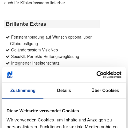
auch für Klinkerfassaden lieferbar.
Brillante Extras
Fensteranbindung auf Wunsch optional über
Clipbefestigung
Geländersystem VisioNeo
SecuKit: Perfekte Rettungsweglösung
Integrierter Insektenschutz
Weitere Informationen zu
Ausstattungsextras Rollladen
Zustimmung
Details
Über Cookies
Weitere Informationen zu Rollladen-Profile
Diese Webseite verwendet Cookies
Farben
Wir verwenden Cookies, um Inhalte und Anzeigen zu
personalisieren, Funktionen für soziale Medien anbieten