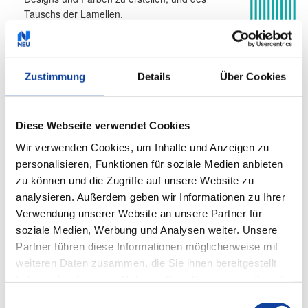
Tauschs der Lamellen.
Möglichkeit des Einsatzes in Innenräumen mit
Schrägen - Sonderformen
Umfangreiches Stoffangebot, u.a. für den
Einsatz in Räumen mit erhöhten
Zustimmung
Details
Über Cookies
Hygieneanforderungen.
Sicherheit für Ihre Kinder
Diese Webseite verwendet Cookies
Wir verwenden Cookies, um Inhalte und Anzeigen zu
personalisieren, Funktionen für soziale Medien anbieten
Produktdetails
zu können und die Zugriffe auf unsere Website zu
analysieren. Außerdem geben wir Informationen zu Ihrer
max. Breite: Standard 5000 mm. Größere
Verwendung unserer Website an unsere Partner für
Anlagen auf Anfrage
soziale Medien, Werbung und Analysen weiter. Unsere
max. Höhe: 4000 mm
Partner führen diese Informationen möglicherweise mit
max. Fläche: 12 m²
weiteren Daten zusammen, die Sie ihnen bereitgestellt
Lamelle: 89 mm, 127 mm
haben oder die sie im Rahmen Ihrer Nutzung der Dienste
Bedienung: Schnur/Kette, Stab, Elektroantrieb
gesammelt haben.
Anwendungsbereiche: Für Fenster, Türen,
Einwilligungsauswahl