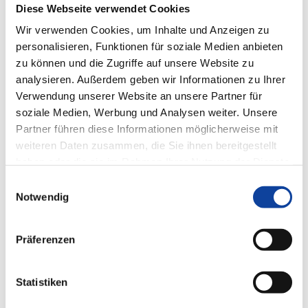
Diese Webseite verwendet Cookies
Wir verwenden Cookies, um Inhalte und Anzeigen zu
personalisieren, Funktionen für soziale Medien anbieten
zu können und die Zugriffe auf unsere Website zu
analysieren. Außerdem geben wir Informationen zu Ihrer
Verwendung unserer Website an unsere Partner für
soziale Medien, Werbung und Analysen weiter. Unsere
Partner führen diese Informationen möglicherweise mit
weiteren Daten zusammen, die Sie ihnen bereitgestellt
haben oder die sie im Rahmen Ihrer Nutzung der Dienste
gesammelt haben.
Einwilligungsauswahl
Eckiger Design Halter
Notwendig
Der eckige Design Halter ist optisch eine perfekte
Ergänzung zu den eckigen Blenden
Präferenzen
Statistiken