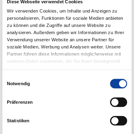
Diese Webseite verwendet Cookies
Wir verwenden Cookies, um Inhalte und Anzeigen zu
personalisieren, Funktionen für soziale Medien anbieten
zu können und die Zugriffe auf unsere Website zu
analysieren. Außerdem geben wir Informationen zu Ihrer
Verwendung unserer Website an unsere Partner für
soziale Medien, Werbung und Analysen weiter. Unsere
Partner führen diese Informationen möglicherweise mit
Soltis 92
weiteren Daten zusammen, die Sie ihnen bereitgestellt
Der transluzente Stoff lenkt dank, kleiner Öffnungen im Gewebe,
haben oder die sie im Rahmen Ihrer Nutzung der Dienste
Tageslicht ins Rauminnere und schafft eine angenehme, helle
gesammelt haben.
Einwilligungsauswahl
Atmosphäre bei gleichzeitiger Sicht nach außen. Neue trendige
Notwendig
Farben bieten für jede Anforderung die optimale Lösung.
Präferenzen
Statistiken