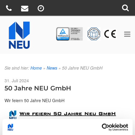
TÜV
CE
BV
Sie sind hier:
Home
»
News
»
50 Jahre NEU GmbH
Veröffentlicht
31. Juli 2024
am
50 Jahre NEU GmbH
Wir feiern 50 Jahre NEU GmbH