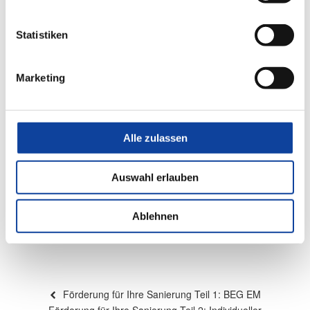
Statistiken
Marketing
Alle zulassen
Auswahl erlauben
Ablehnen
Beitragsnavigation
Vorheriger
Förderung für Ihre Sanierung Teil 1: BEG EM
Beitrag
Nächster
Förderung für Ihre Sanierung Teil 2: Individueller