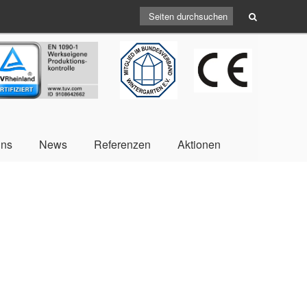
V
CE
BV
uns
News
Referenzen
Aktionen