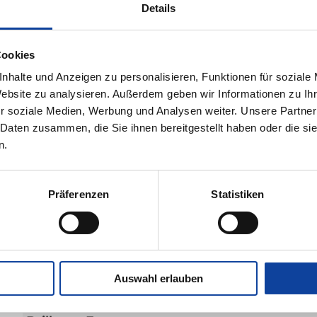
Gaze: WAREMA VisionAir-Gaze, WAREMA VisionAir Po
Details
Gaze, verschleißfeste Gaze, Edelstahl-Gaze
Rahmenprofil: Aluminium, stranggepresst, Oberfläche p
Ausführungen: Ein- oder zweiflügelig
Cookies
Anwendungsbereiche: Durchgänge zu Balkon oder Terra
nhalte und Anzeigen zu personalisieren, Funktionen für soziale
oder zweiflügelige Fenster und Türen, Sonderformen, fü
Website zu analysieren. Außerdem geben wir Informationen zu I
Montage: Mit dreiseitigem oder umlaufendem Montage
r soziale Medien, Werbung und Analysen weiter. Unsere Partner
Türrahmen
 Daten zusammen, die Sie ihnen bereitgestellt haben oder die s
n.
Präferenzen
Statistiken
Produktbeschreibung
Insekten- und Pollenschutz für Terrassen- und
Magnetverschluss zuverlässig ab, das Trittprofil
Balkontüren garantiert Genuss ohne Einschränkung.
Bei der Insektenschutz- Drehtür dichtet der
Auswahl erlauben