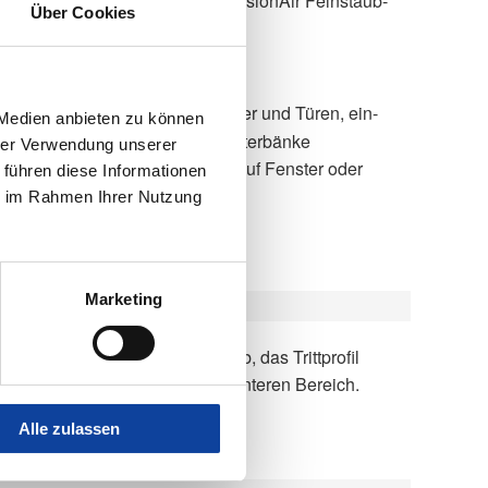
llenschutz-Gaze, WAREMA VisionAir Feinstaub-
Über Cookies
ulverbeschichtet
sse, häufig zu öffnende Fenster und Türen, ein-
 Medien anbieten zu können
r schräge Türaustritte bzw. Fensterbänke
hrer Verwendung unserer
rahmen, ohne Montagerahmen auf Fenster oder
 führen diese Informationen
ie im Rahmen Ihrer Nutzung
Marketing
schützt zusätzlich die Gaze im unteren Bereich.
Alle zulassen