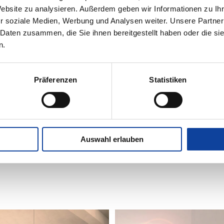
Website zu analysieren. Außerdem geben wir Informationen zu I
r soziale Medien, Werbung und Analysen weiter. Unsere Partner
 Daten zusammen, die Sie ihnen bereitgestellt haben oder die s
Produktbeschreibung
n.
Auch mit kleinen Balkonen oder Terrassen können
Insektenschutz-Plissee lässt sich quer verschieben
Sie sich wirksam vor lästigen Insekten schützen. Das
Präferenzen
Statistiken
Brillante Extras
Auswahl erlauben
Weitere Informationen zu Ausstattungsextras Insektens