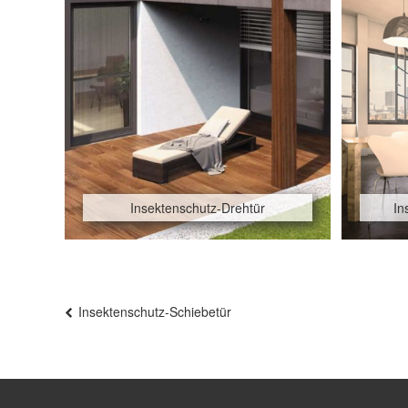
Insektenschutz-Drehtür
In
Beitragsnavigation
Insektenschutz-Schiebetür