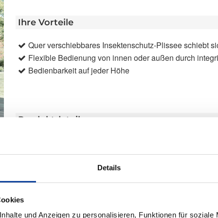
Ihre Vorteile
Quer verschiebbares Insektenschutz-Plissee schiebt s
Flexible Bedienung von innen oder außen durch integrier
Bedienbarkeit auf jeder Höhe
Produktdetails
max. Breite: 2.200 mm
max. Höhe: 2.600 mm
max. Fläche: 5,7 m²
Details
Bedienung: Manuelles Verschieben des Insektenschutz
Gaze: Plissiert
Cookies
Aluminiumteile: Anwendungsbereiche: In der Laibung,
nhalte und Anzeigen zu personalisieren, Funktionen für soziale