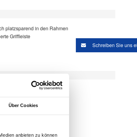
ich platzsparend in den Rahmen
te Griffleiste
Schreiben Sie uns e
Über Cookies
-Plissees
 auf ebenem Untergrund
 Medien anbieten zu können