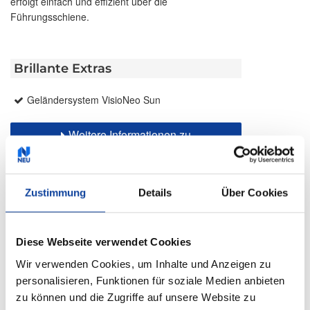
erfolgt einfach und effizient über die
Führungsschiene.
Brillante Extras
Geländersystem VisioNeo Sun
Weitere Informationen zu
Ausstattungsextras Fenster-Markisen
Weitere Informationen zu Stoffqualitäten
Zustimmung
Details
Über Cookies
Farben & Stoffe
Diese Webseite verwendet Cookies
Weitere Informationen
Wir verwenden Cookies, um Inhalte und Anzeigen zu
personalisieren, Funktionen für soziale Medien anbieten
zu können und die Zugriffe auf unsere Website zu
Das könnte Sie auch interessieren